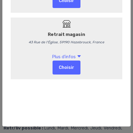
Options
Emballage sous vide
(+0,20 €)
-
+
Ajouter au panier
Retr/Liv
Seulement disponible pour :
Retrait magasin, Livraison,
Retrait rapide en 1 heure
Délai de préparation supplémentaire :
1 Heures
Retr/liv possible :
Lundi, Mardi, Mercredi, Jeudi, Vendredi,