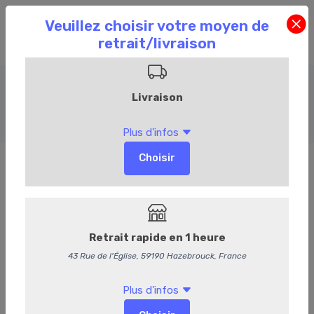
Porc
Accueil
Commandez en ligne
Boucherie
Porc
57
Jambette
7,95 €
/ kg
7,54 € HT
Produit vendu à l'unité. Poids moyen : 750 g