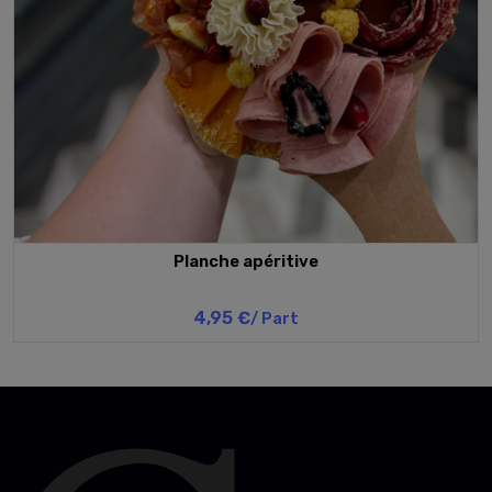
Planche apéritive
4,95 €
/ Part