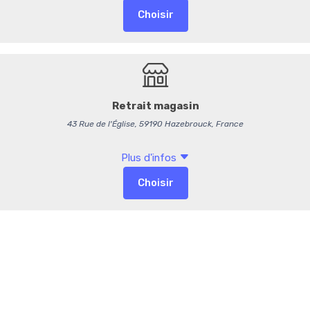
Composition :
Assortiment de légume
Duo de sauces
Quelques extras : fruits
3,95 €
/ Part
3,74 € HT
-
+