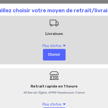
aison Chombart
Commandez en ligne
Bl
La Box Veggie
Réalisation sur
pour un minimum
Notre box à déguster "LA V
apéritifs, cocktails dinatoire
Pensée comme un véritable a
épatera vos convives !