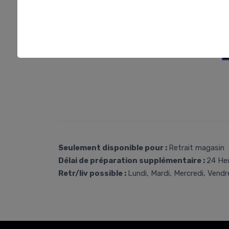
Seulement disponible pour :
Retrait magasin
Délai de préparation supplémentaire :
24 He
Retr/liv possible :
Lundi, Mardi, Mercredi, Vendr