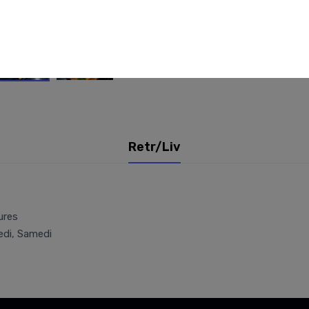
Retr/Liv
ures
edi, Samedi