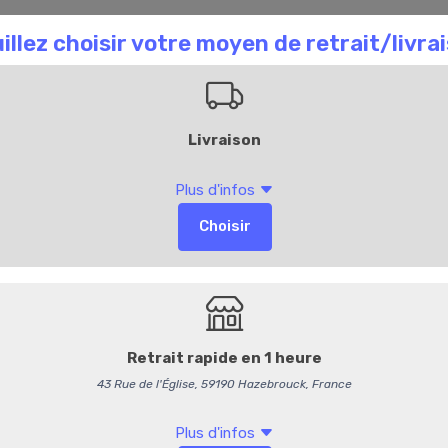
aison Chombart
Commandez en ligne
Bl
Plateau de Foie G
DÉLAI DE COMMANDE DE 
Plateau pour 4 personnes 
Composé de :
Foie gras de canard
Lucullus
Macarons au foie gras 