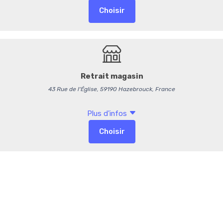
Confit d'oignon
Toasts
10,95 €
/ Part
10,38 € HT
-
+