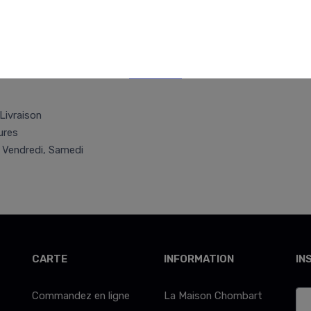
Retr/Liv
Livraison
ures
, Vendredi, Samedi
CARTE
INFORMATION
IN
Commandez en ligne
La Maison Chombart