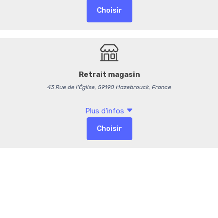
Emballage so
-
+