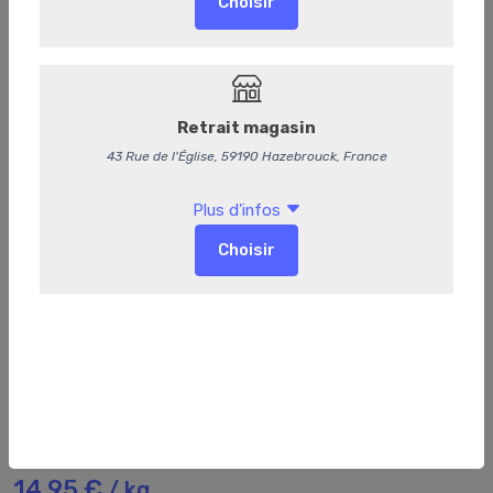
69
Saucisse de Toulouse
14,95 €
/ kg