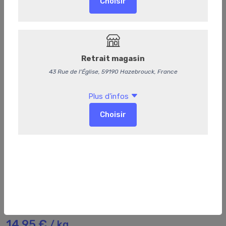
73
Saucisse aux herbes
14,95 €
/ kg