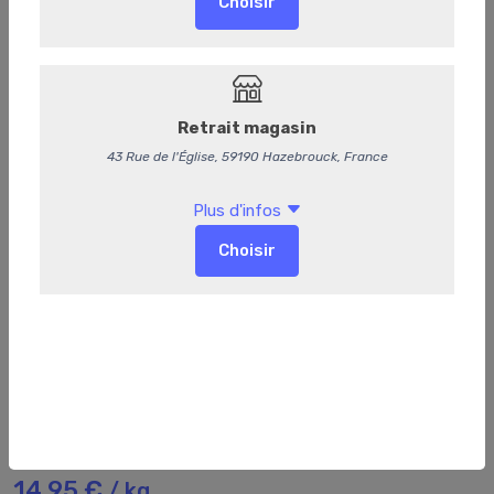
68
Tripes de porc
14,95 €
/ kg