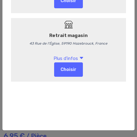
134
Parmentier
6,95 €
/ Pièce