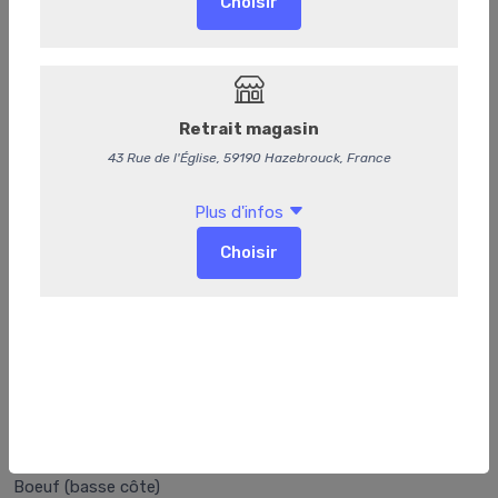
135
Boeuf carottes
Boeuf (basse côte)