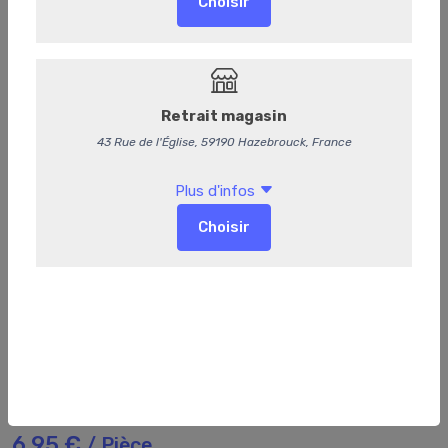
139
Wok de poulet
6,95 €
/ Pièce