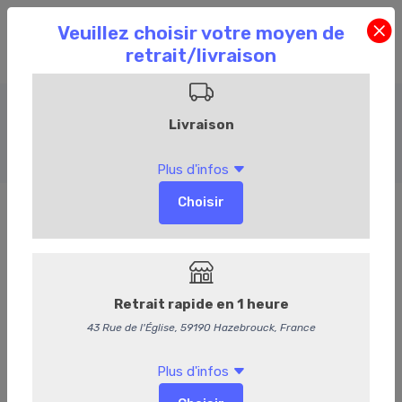
Salades
Accueil
Commandez en ligne
Traiteur
Salades