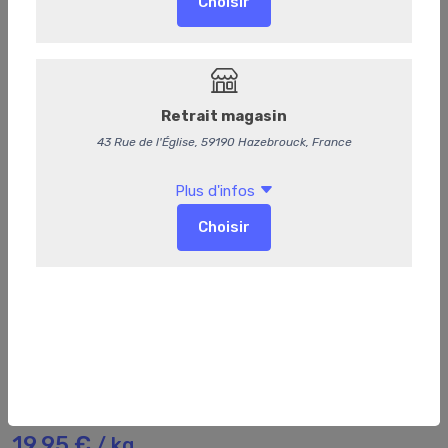
255
Mélange d'olives
19,95 €
/ kg