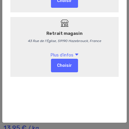
116
Betteraves rouges
13,95 €
/ kg