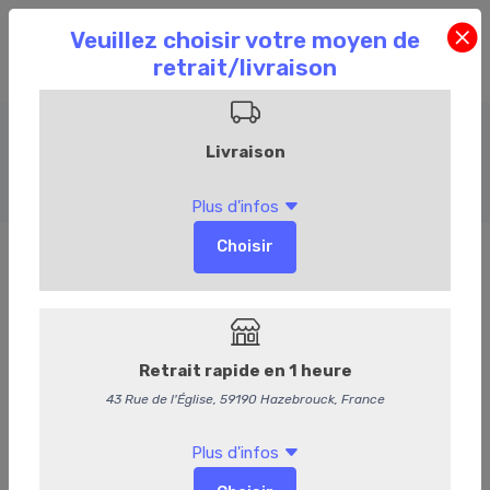
Salades
Accueil
Commandez en ligne
Traiteur
Salades