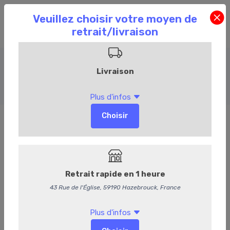
Salades
Accueil
Commandez en ligne
Traiteur
Salades