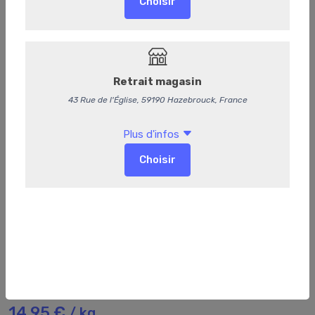
247
Sauce bolognaise
14,95 €
/ kg