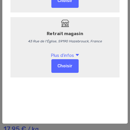
215
Champignons à la grecque
17,95 €
/ kg