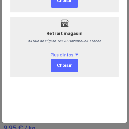
299
Epinards
9,95 €
/ kg