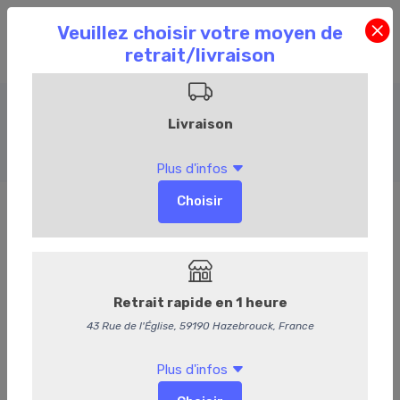
Salades
Accueil
Commandez en ligne
Traiteur
Salades