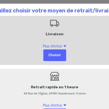
aison Chombart
Commandez en ligne
Bl
101
Gambas à la méd
54,95 €
/ kg
52,09 € HT
Produit vendu à l'unité. Poi
-
+