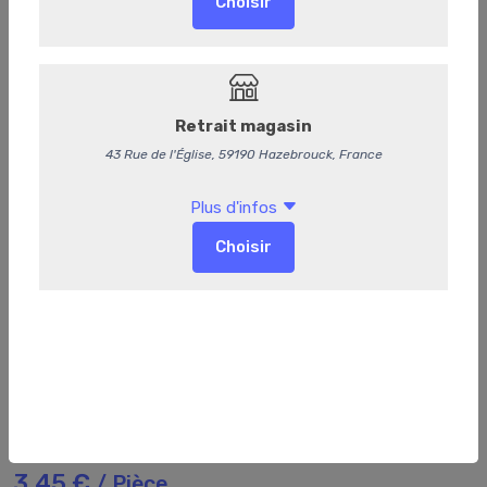
117
Crêpe au jambon sans champignon
3,45 €
/ Pièce