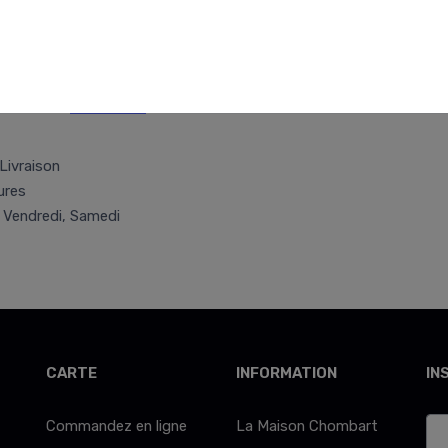
Retr/Liv
Conseils
Allergènes
Livraison
ures
, Vendredi, Samedi
CARTE
INFORMATION
IN
Commandez en ligne
La Maison Chombart