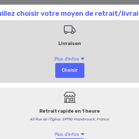
aison Chombart
Commandez en ligne
Bl
Accueil
311
Crumble de St Ja
Délai de commande de 4
Accompagné d'une consigne
7,95 €
/ Pièce
7,54 € HT