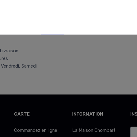
Retr/Liv
Conseils
Livraison
ures
, Vendredi, Samedi
CARTE
INFORMATION
IN
Commandez en ligne
La Maison Chombart