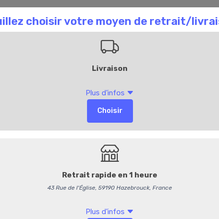
aison Chombart
Commandez en ligne
Bl
Accueil
205
Douzaine d'escar
Délai de commande de 4
9,00 €
/ Part
8,53 € HT