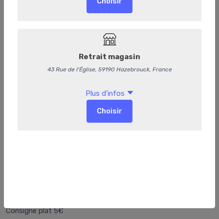
Crème brulée au foie gras et pain
d'épices
Consigne plat 5€