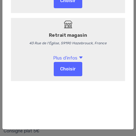
Cassolette de cromesquis au pulled
pork et crème de poivron rouge
Consigne plat 5€