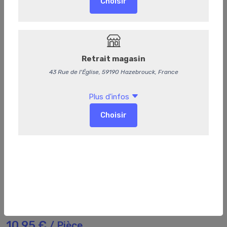
911
Rosé gris blanc Gérard Bertrand 75cl
10,95 €
/ Pièce