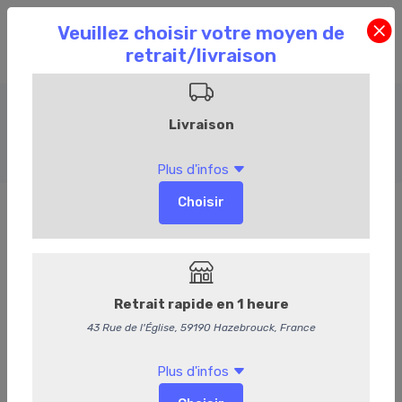
Vin rouge
Accueil
Commandez en ligne
Cave
Vin rouge