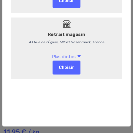
161
Poulet fermier
11,95 €
/ kg