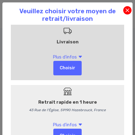
Volaille
Accueil
Commandez en ligne
Boucherie
Volaille