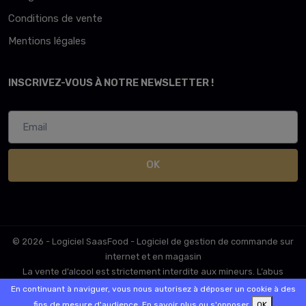
Conditions de vente
Mentions légales
INSCRIVEZ-VOUS À NOTRE NEWSLETTER !
OK
© 2026 - Logiciel
SaasFood - Logiciel de gestion de commande sur
internet et en magasin
La vente d’alcool est strictement interdite aux mineurs. L’abus
d’alcool est dangereux pour la santé. A consommer avec
En continuant à naviguer, vous nous autorisez à déposer un cookie à des
modération.
fins de mesure d'audience.
En savoir plus ou s'opposer
OK