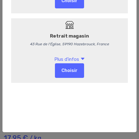
220
Brochette de volaille marinée
17,95 €
/ kg