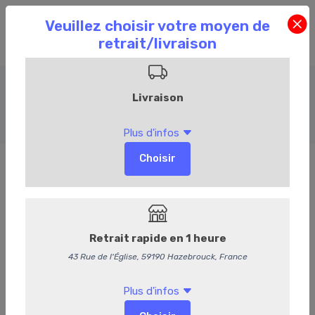
Volaille
Accueil
Commandez en ligne
Boucherie
Volaille