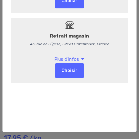
220
Brochette de volaille nature
17,95 €
/ kg