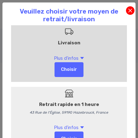
Volaille
Accueil
Commandez en ligne
Boucherie
Volaille