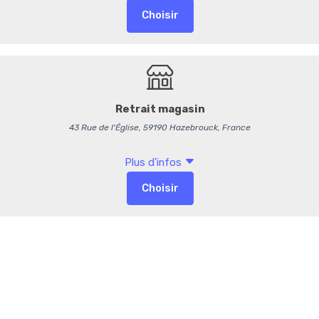
Emballage so
-
+