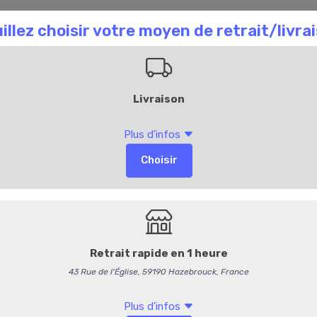
aison Chombart
Commandez en ligne
Bl
Ac
170
Cuisse de lapin
25,95 €
/ kg
24,60 € HT
Produit vendu à l'unité. Poi
Options