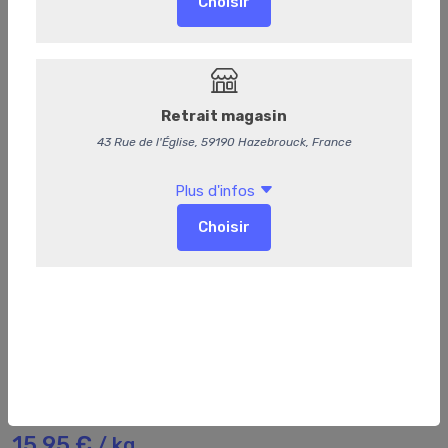
187
Emincé de poulet mariné à l'indienne
15,95 €
/ kg