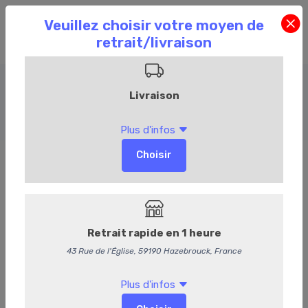
Volaille
Accueil
Commandez en ligne
Boucherie
Volaille