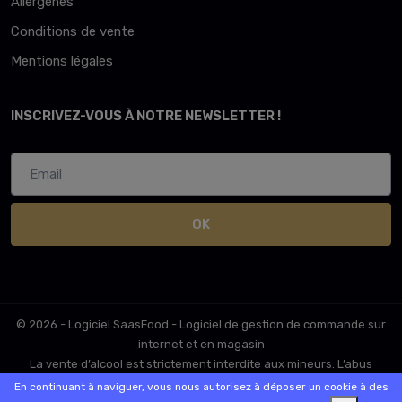
Allergènes
Conditions de vente
Mentions légales
INSCRIVEZ-VOUS À NOTRE NEWSLETTER !
OK
© 2026 - Logiciel
SaasFood - Logiciel de gestion de commande sur
internet et en magasin
La vente d’alcool est strictement interdite aux mineurs. L’abus
d’alcool est dangereux pour la santé. A consommer avec
En continuant à naviguer, vous nous autorisez à déposer un cookie à des