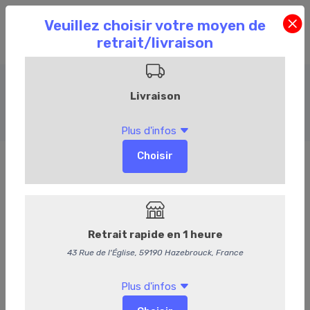
Charcuterie
Accueil
Commandez en ligne
Charcuterie
98
Jambon cru
49,95 €
/ kg
47,35 € HT
Produit vendu à l'unité. Poids moyen : 50 g