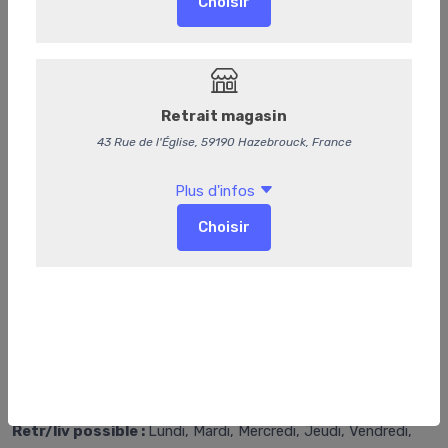
Options
Emballage sous vide
(+0,20 €)
-
+
Ajouter au panier
Retr/Liv
Seulement disponible pour :
Retrait magasin, Livraison,
Retrait rapide en 1 heure
Délai de préparation supplémentaire :
1 Heures
Retr/liv possible :
Lundi, Mardi, Mercredi, Jeudi, Vendredi,