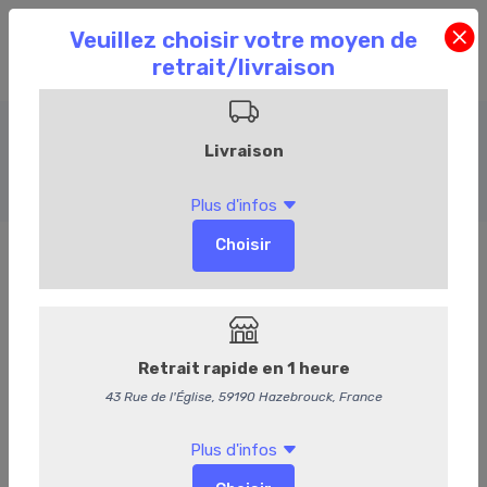
Charcuterie
Accueil
Commandez en ligne
Charcuterie
83
Langue de porc en gelée
13,95 €
/ kg
13,22 € HT
Produit vendu à l'unité. Poids moyen : 150 g