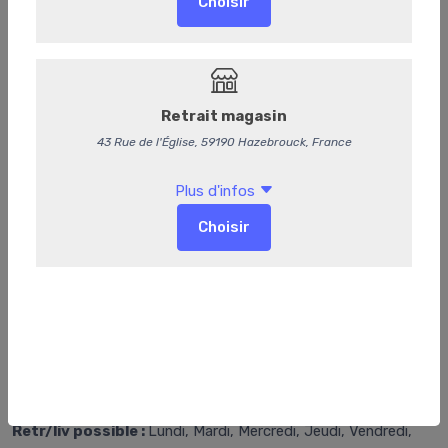
Options
Emballage sous vide
(+0,20 €)
-
+
Ajouter au panier
Retr/Liv
Seulement disponible pour :
Retrait magasin, Livraison,
Retrait rapide en 1 heure
Délai de préparation supplémentaire :
1 Heures
Retr/liv possible :
Lundi, Mardi, Mercredi, Jeudi, Vendredi,