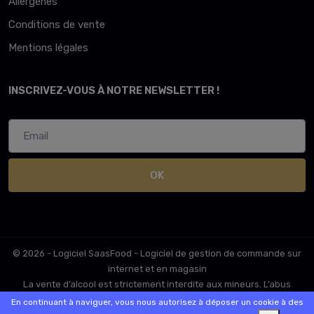
Allergènes
Conditions de vente
Mentions légales
INSCRIVEZ-VOUS À NOTRE NEWSLETTER !
OK
© 2026 - Logiciel
SaasFood - Logiciel de gestion de commande sur
internet et en magasin
La vente d’alcool est strictement interdite aux mineurs. L’abus
d’alcool est dangereux pour la santé. A consommer avec
En continuant à naviguer, vous nous autorisez à déposer un cookie à des