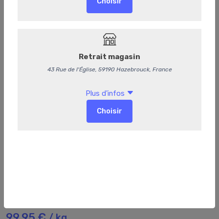
267
Langue lucullus
99,95 €
/ kg