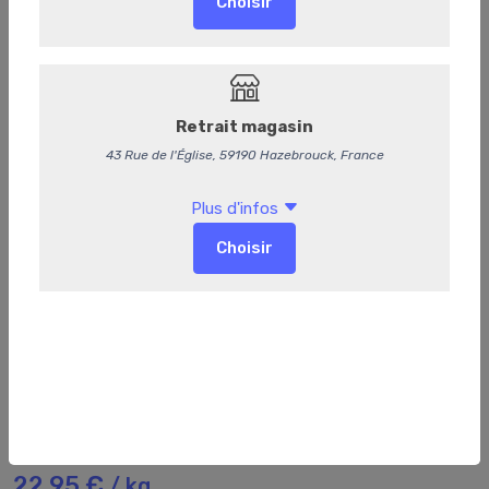
95
Bacon
22,95 €
/ kg