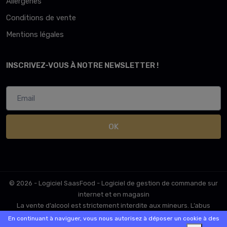
Allergènes
Conditions de vente
Mentions légales
INSCRIVEZ-VOUS À NOTRE NEWSLETTER !
OK
© 2026 - Logiciel
SaasFood - Logiciel de gestion de commande sur
internet et en magasin
La vente d’alcool est strictement interdite aux mineurs. L’abus
d’alcool est dangereux pour la santé. A consommer avec
En continuant à naviguer, vous nous autorisez à déposer un cookie à des