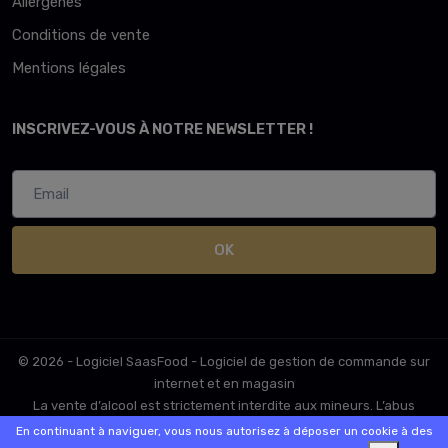
Allergènes
Conditions de vente
Mentions légales
INSCRIVEZ-VOUS À NOTRE NEWSLETTER !
OK
© 2026 - Logiciel
SaasFood - Logiciel de gestion de commande sur
internet et en magasin
La vente d’alcool est strictement interdite aux mineurs. L’abus
d’alcool est dangereux pour la santé. A consommer avec
En continuant à naviguer, vous nous autorisez à déposer un cookie à des