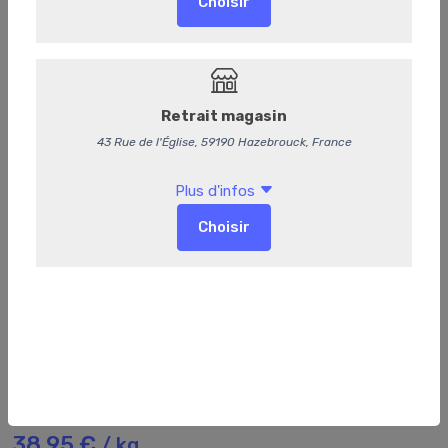
274
Pâté en croute
38,95 €
/ kg