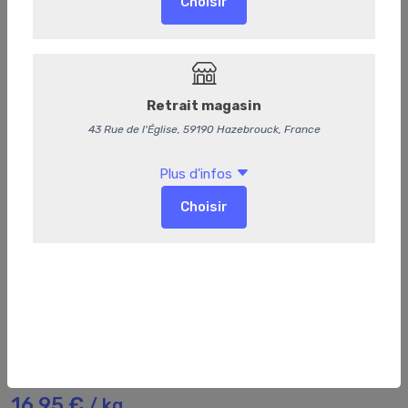
100
Mortadelle nature
16,95 €
/ kg