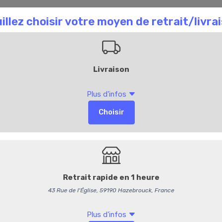
aison Chombart
Commandez en ligne
Bl
76
Saucisson à l'ail
14,95 €
/ kg
14,17 € HT
Produit vendu à l'unité. Poi
Options