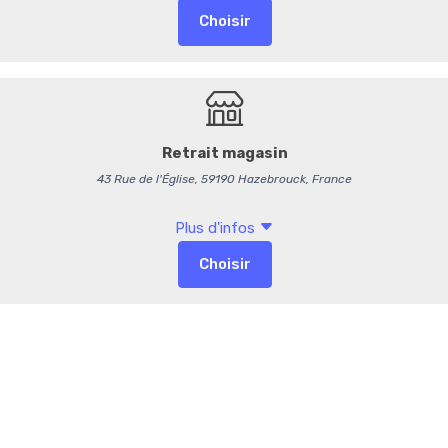
Découpe
(+0,
-
+
Commentaires