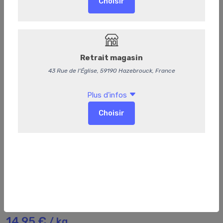
76
Saucisson pur porc
14,95 €
/ kg