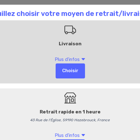
aison Chombart
Commandez en ligne
Bl
159
Saucisse de Stra
14,95 €
/ kg
14,17 € HT
Options
Emballage so