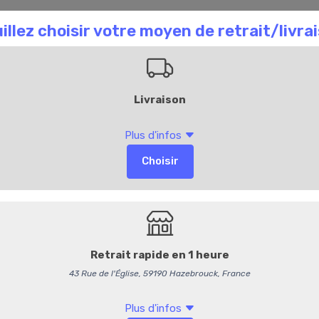
aison Chombart
Commandez en ligne
Bl
111
Viande des griso
12 tranches = 100g.
79,95 €
/ kg
75,78 € HT
-
+