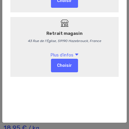
63
Potje'Vleesch
18,95 €
/ kg