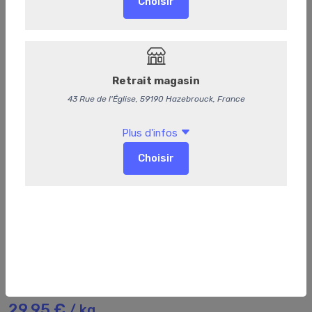
97
Chorizo long
29,95 €
/ kg