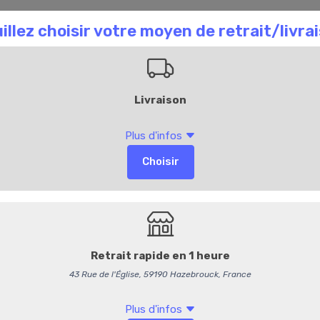
aison Chombart
Commandez en ligne
Bl
168
Saucisson Sec No
9,95 €
/ Pièce
9,43 € HT
Options
Découpe
(+0,