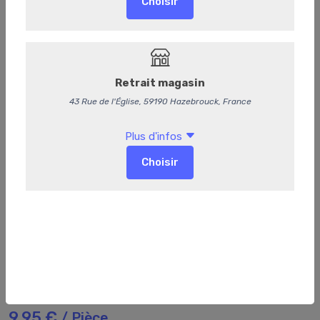
168
Saucisson Sec Sel de Guérande
9,95 €
/ Pièce