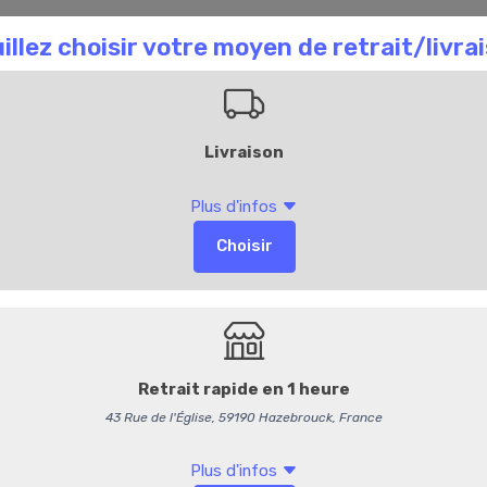
aison Chombart
Commandez en ligne
Bl
144
Andouillette
14,95 €
/ kg
14,17 € HT
Options
Emballage so