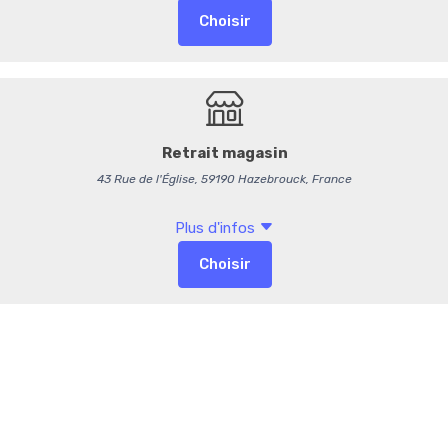
Emballage so
-
+