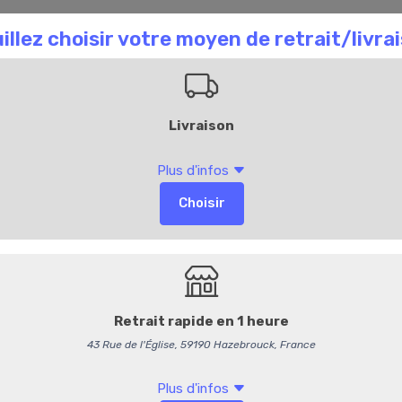
aison Chombart
Commandez en ligne
Bl
228
Foie gras de cana
110,00 €
/ kg
104,27 € HT
Produit vendu à l'unité. Poi
Options