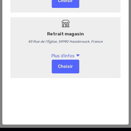
Fromage, beurre et pain.
Dessert.
Couverts et serviette.
17,95 €
/ Part
17,01 € HT
-
+
Ajouter au panier
Retr/Liv
Délai de préparation supplémentaire :
48 Heures