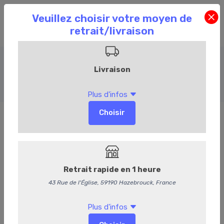
Plateaux repas
Accueil
Commandez en ligne
Événementiel
Plateaux repas
Plateau repas Italien
Délai de commande de 48h.
Entrée :
Carpaccio de tomates et mozzarella, huile d'olive
et pesto.
Plat :
Salade de pâtes au pesto, jambon cru, mozzarella,
tomates confites, pignons de pain
et parmesan.