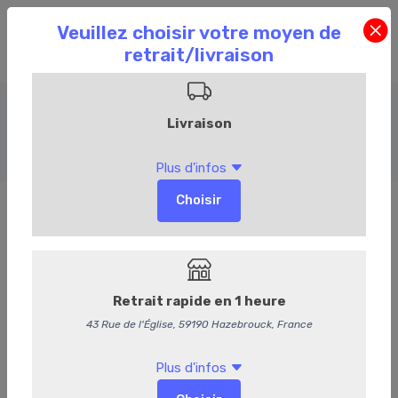
Plateaux repas
Accueil
Commandez en ligne
Événementiel
Plateaux repas
Plateau repas Campagnard
Délai de commande de 48h.
Entrée :
Assortiment de saucissons maison, pickles,
moutarde.
Plat :
Emincé de rôti de boeuf, sauce béarnaise, salade de