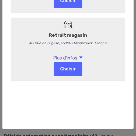
pommes de terre rôties à l'ail et au thym, oignons rouges
Fromage, beurre et pain
Dessert
Couverts et serviette
17,95 €
/ Part
17,01 € HT
-
+
Ajouter au panier
Retr/Liv