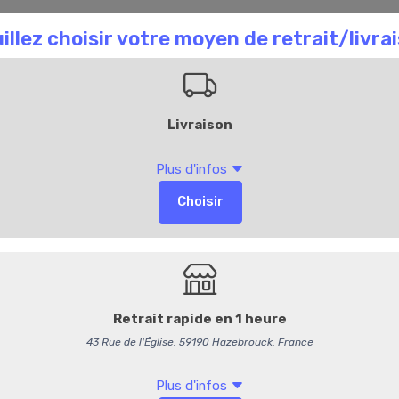
aison Chombart
Commandez en ligne
Bl
Chips Bellevue -
2,95 €
/ Pièce
2,80 € HT
-
+