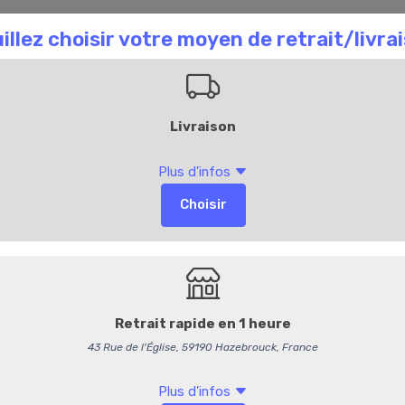
aison Chombart
Commandez en ligne
Bl
Chips Bellevue - L
2,95 €
/ Pièce
2,80 € HT
-
+